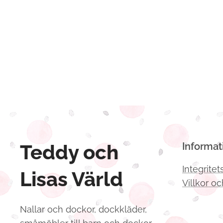
Teddy och
Informat
Integritet
Lisas Värld
Villkor oc
Nallar och dockor, dockkläder,