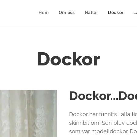
Hem
Om oss
Nallar
Dockor
L
Dockor
Dockor...Doc
Dockor har funnits i alla t
skinnbit om. Sen blev doc
som var modelldockor. D