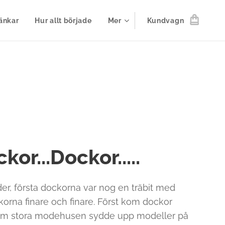
änkar
Hur allt började
Mer
Kundvagn
kor...Dockor.....
ider, första dockorna var nog en träbit med
korna finare och finare. Först kom dockor
om stora modehusen sydde upp modeller på