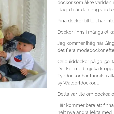
dockor som åkte världen ru
idag, då är den nog värd e
Fina dockor till lek har in
Dockor finns i många olik
Jag kommer ihåg när Ginge
det flera modedockor efter
Celouiddockor på 30-50-t
Dockor med mjuka kroppar
Tygdockor har funnits i all
sy Waldorfdockor.....
Detta var lite om dockor, om
Här kommer bara att finna
helt nya andra lekta med.