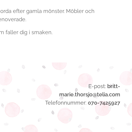
orda efter gamla mönster. Möbler och
renoverade.
 faller dig i smaken.
E-post:
britt-
marie.thorsjo@telia.com
Telefonnummer:
070-7425927