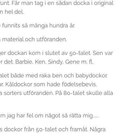
nt. Får man tag i en sådan docka i original
n hel del.
te funnits så många hundra år.
a material och utföranden.
r dockan kom i slutet av 50-talet. Sen var
 det. Barbie, Ken, Sindy, Gene m. fl.
alet både med raka ben och babydockor.
, Kåldockor som hade födelsebevis.
a sorters utföranden. På 80-talet skulle alla
 jag har fel om något så rätta mig......
s dockor från 50-talet och framåt. Några