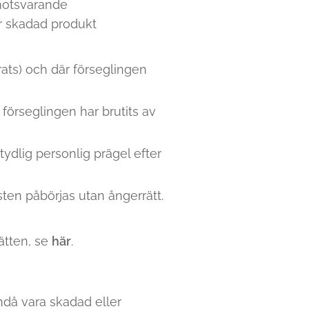
 motsvarande
r skadad produkt
ats) och där förseglingen
förseglingen har brutits av
tydlig personlig prägel efter
nsten påbörjas utan ångerrätt.
ätten, se
här
.
ändå vara skadad eller