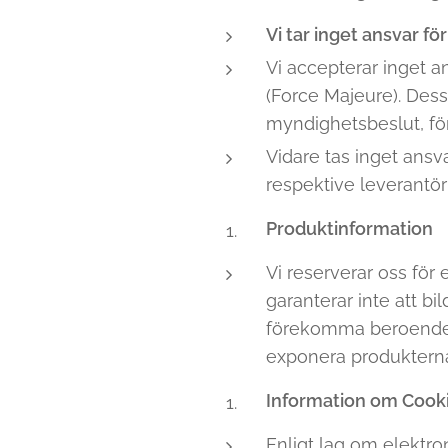
Vi tar inget ansvar f
Vi accepterar inget an
(Force Majeure). Dess
myndighetsbeslut, för
Vidare tas inget ans
respektive leverantör 
Produktinformation
Vi reserverar oss för
garanterar inte att b
förekomma beroende på
exponera produkterna
Information om Cook
Enligt lag om elektro