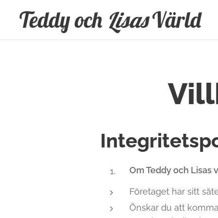
Teddy och
Lisas
Värld
Vil
Integritetsp
Om Teddy och Lisas v
Företaget har sitt sä
Önskar du att komma i