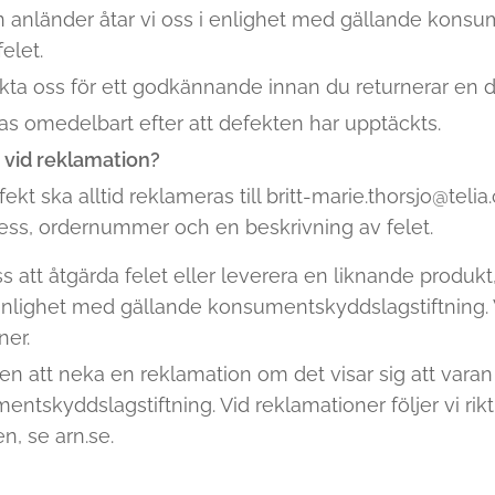
 anländer åtar vi oss i enlighet med gällande konsu
elet.
kta oss för ett godkännande innan du returnerar en d
s omedelbart efter att defekten har upptäckts.
a vid reklamation?
ekt ska alltid reklameras till britt-marie.thorsjo@tel
ress, ordernummer och en beskrivning av felet.
 att åtgärda felet eller leverera en liknande produkt,
nlighet med gällande konsumentskyddslagstiftning. Vi 
er.
ten att neka en reklamation om det visar sig att varan i
tskyddslagstiftning. Vid reklamationer följer vi rikt
, se arn.se.