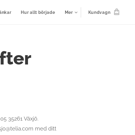
änkar
Hur allt började
Mer
Kundvagn
fter
105 35261 Växjö.
rsjo@telia.com med ditt