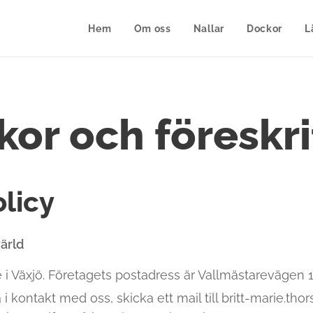
Hem
Om oss
Nallar
Dockor
L
lkor och föreskri
olicy
ärld
te i Växjö. Företagets postadress är Vallmästarevägen 
 kontakt med oss, skicka ett mail till britt-marie.tho