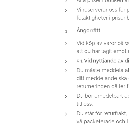
Alla priser i butiken 
Vi reserverar oss för 
felaktigheter i priser
Ångerrätt
Vid köp av varor på w
att du har tagit emot 
5.1
Vid nyttjande av d
Du måste meddela att 
ditt meddelande ska 
returneringen gäller f
Du bör omedelbart oc
till oss.
Du står för returfrakt
välpacketerade och i 