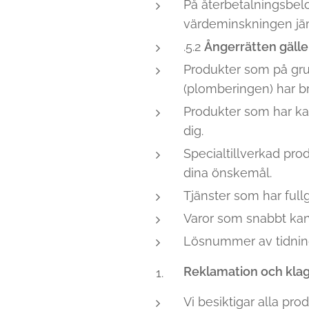
På återbetalningsbel
värdeminskningen jäm
.5.2
Ångerrätten gäller
Produkter som på grun
(plomberingen) har bru
Produkter som har kar
dig.
Specialtillverkad prod
dina önskemål.
Tjänster som har fullg
Varor som snabbt kan
Lösnummer av tidninga
Reklamation och kla
Vi besiktigar alla pro