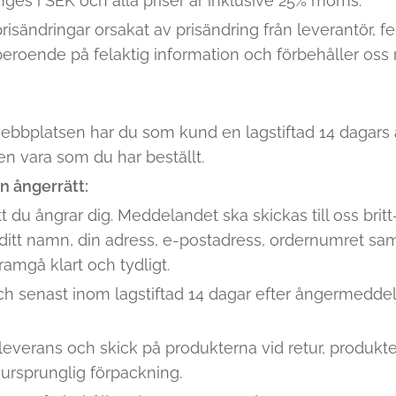
anges i SEK och alla priser är inklusive 25% moms.
prisändringar orsakat av prisändring från leverantör, fel
 beroende på felaktig information och förbehåller oss rä
ebbplatsen har du som kund en lagstiftad 14 dagars å
en vara som du har beställt.
in ångerrätt:
du ångrar dig. Meddelandet ska skickas till oss britt-
ditt namn, din adress, e-postadress, ordernumret sam
ramgå klart och tydligt.
h senast inom lagstiftad 14 dagar efter ångermedde
, leverans och skick på produkterna vid retur, produkt
ursprunglig förpackning.