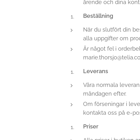
ärende och dina konta
Beställning
När du slutfört din be
alla uppgifter om prod
Är något fel i orderbe
marie.thorsjo@telia.c
Leverans
Våra normala leverans
måndagen efter.
Om förseningar i leve
kontakta oss på e-pos
Priser