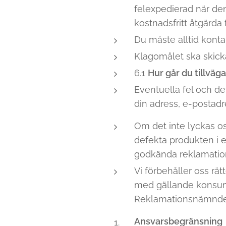
felexpedierad när den
kostnadsfritt åtgärda f
Du måste alltid konta
Klagomålet ska skicka
6.1
Hur går du tillväg
Eventuella fel och def
din adress, e-postad
Om det inte lyckas oss
defekta produkten i e
godkända reklamation
Vi förbehåller oss rät
med gällande konsumen
Reklamationsnämnden
Ansvarsbegränsning