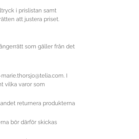
tryck i prislistan samt
tten att justera priset.
ngerrätt som gäller från det
marie.thorsjo@telia.com. I
t vilka varor som
landet returnera produkterna
erna bör därför skickas