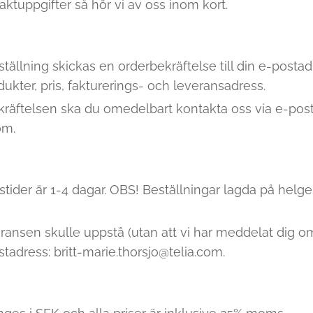
ktuppgifter så hör vi av oss inom kort.
ställning skickas en orderbekräftelse till din e-postad
ukter, pris, fakturerings- och leveransadress.
kräftelsen ska du omedelbart kontakta oss via e-post ti
om.
tider är 1-4 dagar. OBS! Beställningar lagda på helger
ransen skulle uppstå (utan att vi har meddelat dig o
tadress: britt-marie.thorsjo@telia.com.