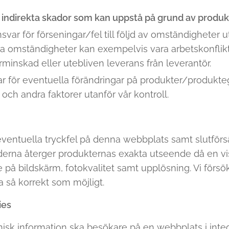
ör indirekta skador som kan uppstå på grund av produk
svar för förseningar/fel till följd av omständigheter 
a omständigheter kan exempelvis vara arbetskonflikt,
minskad eller utebliven leverans från leverantör.
var för eventuella förändringar på produkter/produk
och andra faktorer utanför vår kontroll.
 eventuella tryckfel på denna webbplats samt slutförsä
ilderna återger produkternas exakta utseende då en vi
 bildskärm, fotokvalitet samt upplösning. Vi försöker
 så korrekt som möjligt.
ies
nisk information ska besökare på en webbplats i integ