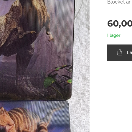
Blocket är
60,0
I lager
L