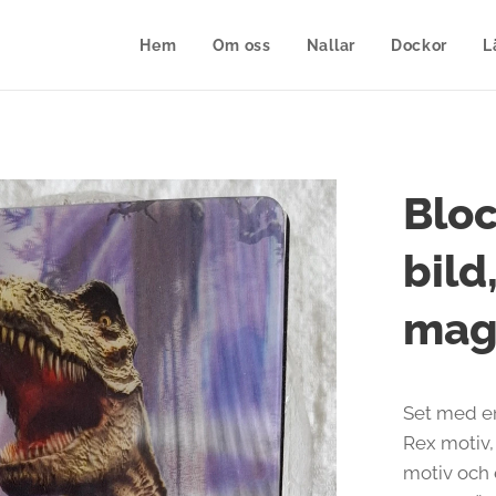
Hem
Om oss
Nallar
Dockor
L
Bloc
bild
mag
Set med en
Rex motiv
motiv och 