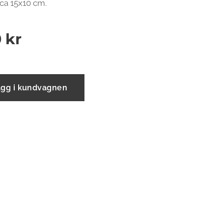
 ca 15x10 cm.
0
kr
ägg i kundvagnen