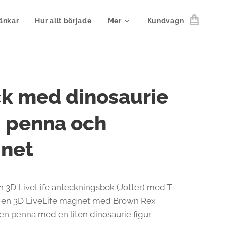
änkar
Hur allt började
Mer
Kundvagn
k med dinosaurie
, penna och
net
 3D LiveLife anteckningsbok (Jotter) med T-
, en 3D LiveLife magnet med Brown Rex
en penna med en liten dinosaurie figur.