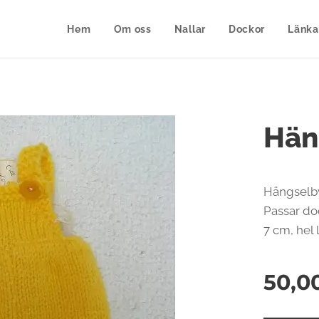
Hem
Om oss
Nallar
Dockor
Länka
Hän
Hängselby
Passar do
7 cm, hel 
50,0