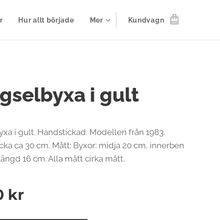
r
Hur allt började
Mer
Kundvagn
gselbyxa i gult
xa i gult. Handstickad. Modellen från 1983.
cka ca 30 cm. Mått: Byxor: midja 20 cm, innerben
längd 16 cm. Alla mått cirka mått.
0
kr