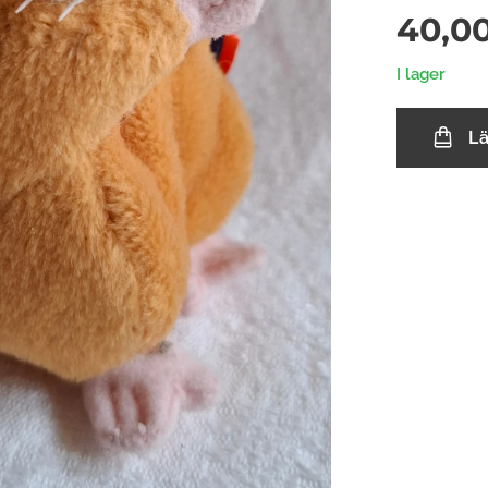
40,0
I lager
L