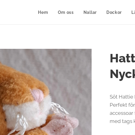
Hem
Om oss
Nallar
Dockor
L
Hatt
Nyck
Söt Hattie
Perfekt fö
accessoar f
med tags k