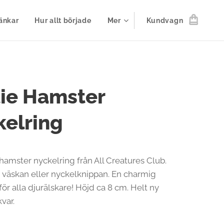
änkar
Hur allt började
Mer
Kundvagn
ie Hamster
elring
 hamster nyckelring från All Creatures Club.
r väskan eller nyckelknippan. En charmig
ör alla djurälskare! Höjd ca 8 cm. Helt ny
var.