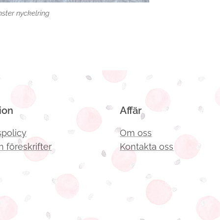
ster nyckelring
ion
Affär
spolicy
Om oss
h föreskrifter
Kontakta oss