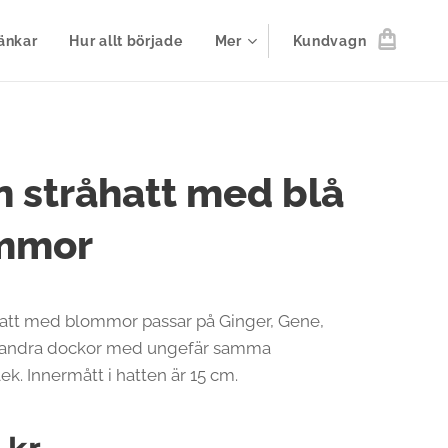
änkar
Hur allt började
Mer
Kundvagn
n stråhatt med blå
mmor
hatt med blommor passar på Ginger, Gene,
andra dockor med ungefär samma
ek. Innermått i hatten är 15 cm.