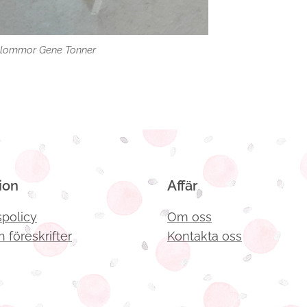
blommor Gene Tonner
ion
Affär
spolicy
Om oss
h föreskrifter
Kontakta oss