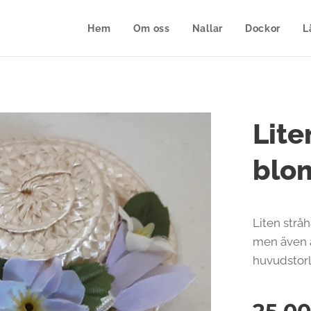
Hem
Om oss
Nallar
Dockor
L
Lite
blo
Liten strå
men även 
huvudstorl