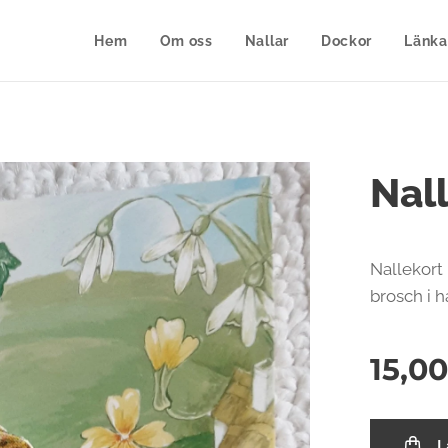
Hem
Om oss
Nallar
Dockor
Länka
Nal
Nallekort
brosch i h
15,0
L