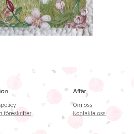
ion
Affär
spolicy
Om oss
h föreskrifter
Kontakta oss