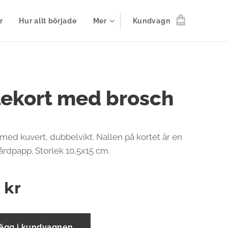
r
Hur allt började
Mer
Kundvagn
lekort med brosch
 med kuvert, dubbelvikt. Nallen på kortet är en
årdpapp. Storlek 10,5x15 cm.
0
kr
ägg i kundvagnen