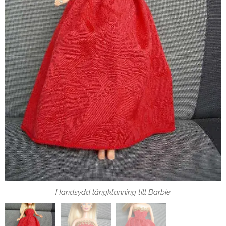
Handsydd långklänning till Barbie