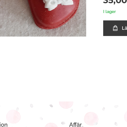
35,00
I lager
L
ion
Affär