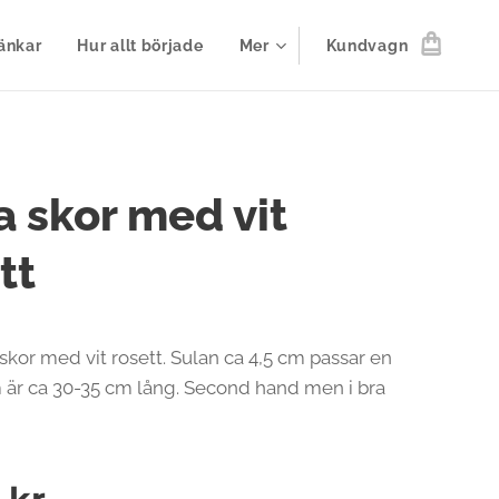
änkar
Hur allt började
Mer
Kundvagn
 skor med vit
tt
skor med vit rosett. Sulan ca 4,5 cm passar en
är ca 30-35 cm lång. Second hand men i bra