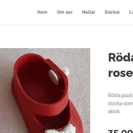
Hem
Om oss
Nallar
Dockor
L
Röda
rose
Röda plast
docka som 
skick.