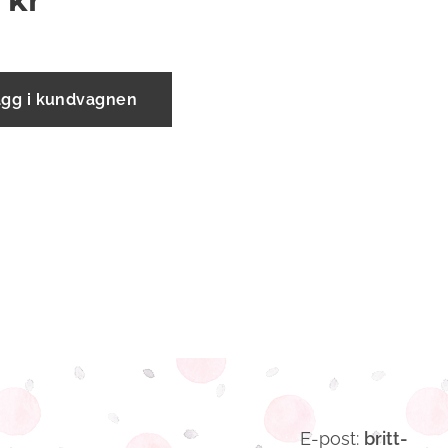
kr
ägg i kundvagnen
E-post:
britt-