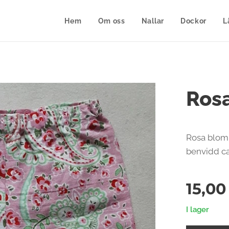
Hem
Om oss
Nallar
Dockor
L
Ros
Rosa blom
benvidd ca
15,00
I lager