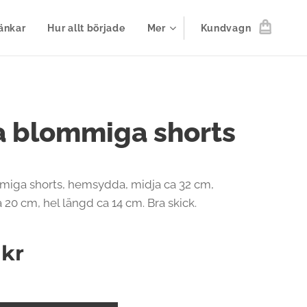
änkar
Hur allt började
Mer
Kundvagn
a blommiga shorts
miga shorts, hemsydda, midja ca 32 cm,
 20 cm, hel längd ca 14 cm. Bra skick.
kr