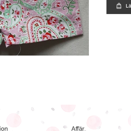
L
ion
Affär